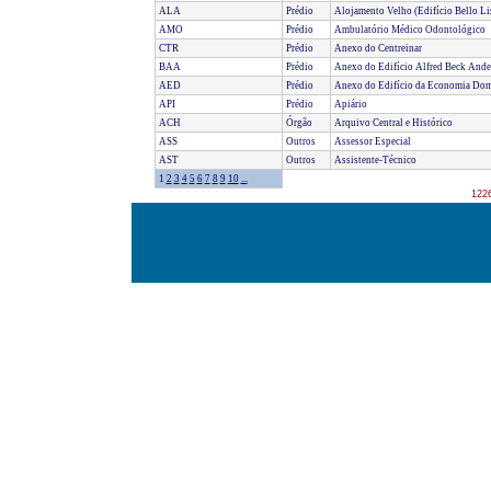
ALA
Prédio
Alojamento Velho (Edifício Bello Li
AMO
Prédio
Ambulatório Médico Odontológico
CTR
Prédio
Anexo do Centreinar
BAA
Prédio
Anexo do Edifício Alfred Beck Ander
AED
Prédio
Anexo do Edifício da Economia Domé
API
Prédio
Apiário
ACH
Órgão
Arquivo Central e Histórico
ASS
Outros
Assessor Especial
AST
Outros
Assistente-Técnico
1
2
3
4
5
6
7
8
9
10
...
1226