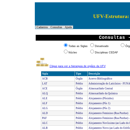
UFV-Estrutura: 
Cadastros
Consultas
Ajuda
Consultas 
Todas as Siglas
Desativado
Órg
Núcleo
Disciplinas CEDAF
Clique para ver a hierarquia de orgãos da UFV
Sigla
Tipo
Descrição
ACB
Órgão
Acervo Bibliográfico
LAT
Prédio
Administração do Laticínios - FU
ACE
Órgão
Almoxarifado Central
ALQ
Prédio
Almoxarifado da Química
ALE
Prédio
Alojamento (Pósinho)
ALF
Prédio
Alojamento (Pós 1)
ALG
Prédio
Alojamento (Pós 2)
ALD
Prédio
Alojamento Feminino (Rua Purdue)
PAF
Prédio
Alojamento Feminino (Rua Purdue) -
ALC
Prédio
Alojamento Novíssimo (ao Lado do E
ALB
Prédio
Alojamento Novo (ao Lado do Edifíc